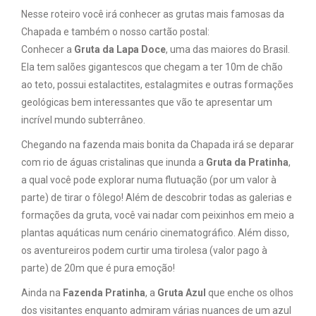
Nesse roteiro você irá conhecer as grutas mais famosas da
Chapada e também o nosso cartão postal:
Conhecer a
Gruta da Lapa Doce
, uma das maiores do Brasil.
Ela tem salões gigantescos que chegam a ter 10m de chão
ao teto, possui estalactites, estalagmites e outras formações
geológicas bem interessantes que vão te apresentar um
incrível mundo subterrâneo.
Chegando na fazenda mais bonita da Chapada irá se deparar
com rio de águas cristalinas que inunda a
Gruta da Pratinha
,
a qual você pode explorar numa flutuação (por um valor à
parte) de tirar o fôlego! Além de descobrir todas as galerias e
formações da gruta, você vai nadar com peixinhos em meio a
plantas aquáticas num cenário cinematográfico. Além disso,
os aventureiros podem curtir uma tirolesa (valor pago à
parte) de 20m que é pura emoção!
Ainda na
Fazenda Pratinha
, a
Gruta Azul
que enche os olhos
dos visitantes enquanto admiram várias nuances de um azul