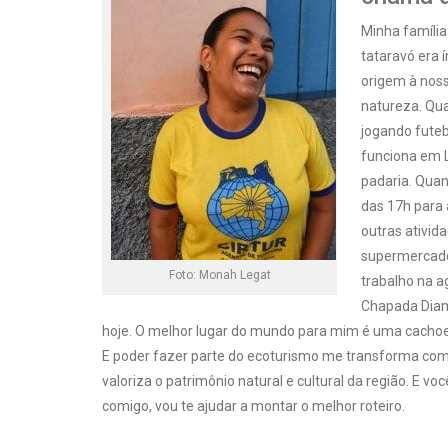
Minha família
tataravó era 
origem à noss
natureza. Qua
jogando futeb
funciona em 
padaria. Quan
das 17h para 
outras ativid
supermercado
Foto: Monah Legat
trabalho na ag
Chapada Diama
hoje. O melhor lugar do mundo para mim é uma cachoei
E poder fazer parte do ecoturismo me transforma como
valoriza o patrimônio natural e cultural da região. E v
comigo, vou te ajudar a montar o melhor roteiro.