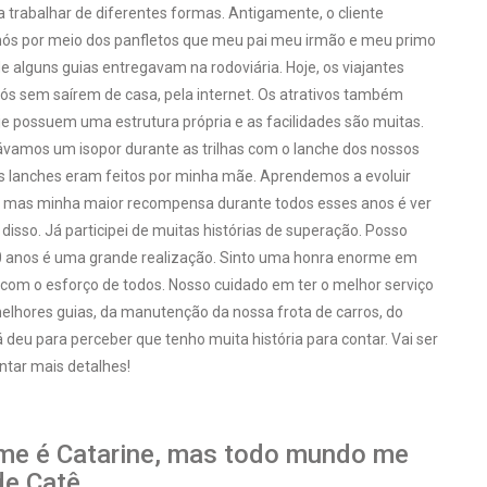
trabalhar de diferentes formas. Antigamente, o cliente
nós por meio dos panfletos que meu pai meu irmão e meu primo
e alguns guias entregavam na rodoviária. Hoje, os viajantes
s sem saírem de casa, pela internet. Os atrativos também
je possuem uma estrutura própria e as facilidades são muitas.
vamos um isopor durante as trilhas com o lanche dos nossos
es lanches eram feitos por minha mãe. Aprendemos a evoluir
mas minha maior recompensa durante todos esses anos é ver
 disso. Já participei de muitas histórias de superação. Posso
20 anos é uma grande realização. Sinto uma honra enorme em
o com o esforço de todos. Nosso cuidado em ter o melhor serviço
elhores guias, da manutenção da nossa frota de carros, do
deu para perceber que tenho muita história para contar. Vai ser
ntar mais detalhes!
e é Catarine, mas todo mundo me
e Catê.