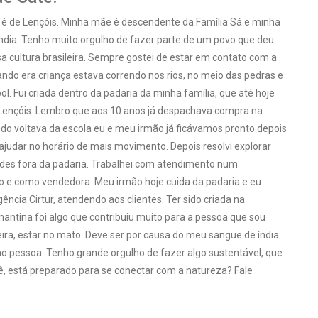
 é de Lençóis. Minha mãe é descendente da Família Sá e minha
índia. Tenho muito orgulho de fazer parte de um povo que deu
a cultura brasileira. Sempre gostei de estar em contato com a
ndo era criança estava correndo nos rios, no meio das pedras e
ol. Fui criada dentro da padaria da minha família, que até hoje
Lençóis. Lembro que aos 10 anos já despachava compra na
do voltava da escola eu e meu irmão já ficávamos pronto depois
ajudar no horário de mais movimento. Depois resolvi explorar
ades fora da padaria. Trabalhei com atendimento num
 e como vendedora. Meu irmão hoje cuida da padaria e eu
ência Cirtur, atendendo aos clientes. Ter sido criada na
ntina foi algo que contribuiu muito para a pessoa que sou
ra, estar no mato. Deve ser por causa do meu sangue de índia.
 pessoa. Tenho grande orgulho de fazer algo sustentável, que
ocê, está preparado para se conectar com a natureza? Fale