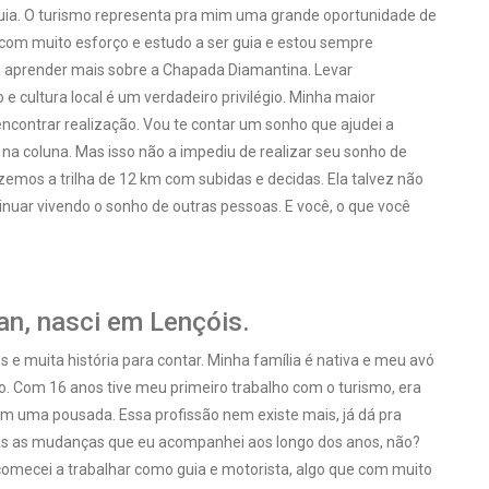
uia. O turismo representa pra mim uma grande oportunidade de
 com muito esforço e estudo a ser guia e estou sempre
aprender mais sobre a Chapada Diamantina. Levar
e cultura local é um verdadeiro privilégio. Minha maior
 encontrar realização. Vou te contar um sonho que ajudei a
 na coluna. Mas isso não a impediu de realizar seu sonho de
emos a trilha de 12 km com subidas e decidas. Ela talvez não
inuar vivendo o sonho de outras pessoas. E você, o que você
ran, nasci em Lençóis.
s e muita história para contar. Minha família é nativa e meu avó
o. Com 16 anos tive meu primeiro trabalho com o turismo, era
 uma pousada. Essa profissão nem existe mais, já dá pra
as as mudanças que eu acompanhei aos longo dos anos, não?
omecei a trabalhar como guia e motorista, algo que com muito