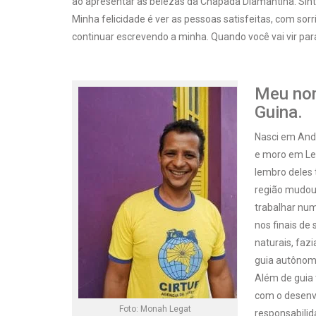
ao apresentar as belezas da Chapada Diamantina. Sin
Minha felicidade é ver as pessoas satisfeitas, com sorr
continuar escrevendo a minha. Quando você vai vir pa
Meu nom
Guina.
Nasci em Anda
e moro em Len
lembro deles
região mudou 
trabalhar num
nos finais d
naturais, faz
guia autônom
Além de guia
com o desenv
Foto: Monah Legat
responsabili