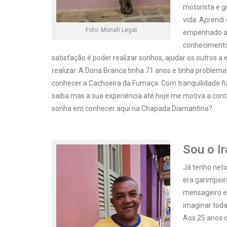
motorista e g
vida. Aprendi
Foto: Monah Legat
empenhado a 
conhecimento 
satisfação é poder realizar sonhos, ajudar os outros a
realizar. A Dona Branca tinha 71 anos e tinha problema
conhecer a Cachoeira da Fumaça. Com tranquilidade fiz
saiba mas a sua experiência até hoje me motiva a cont
sonha em conhecer aqui na Chapada Diamantina?
Sou o I
Já tenho neto
era garimpeir
mensageiro em
imaginar tod
Aos 25 anos c