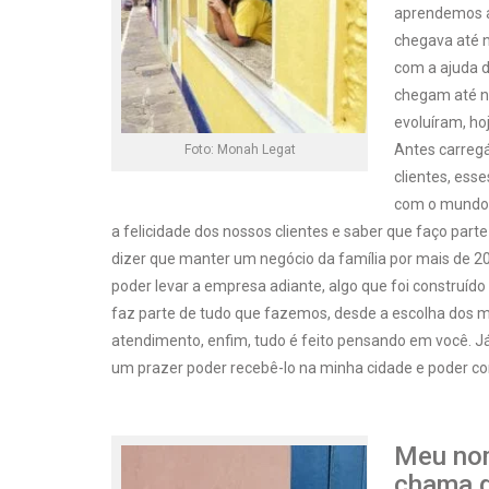
aprendemos a 
chegava até 
com a ajuda d
chegam até nó
evoluíram, ho
Antes carregá
Foto: Monah Legat
clientes, ess
com o mundo 
a felicidade dos nossos clientes e saber que faço parte
dizer que manter um negócio da família por mais de 
poder levar a empresa adiante, algo que foi construíd
faz parte de tudo que fazemos, desde a escolha dos m
atendimento, enfim, tudo é feito pensando em você. Já 
um prazer poder recebê-lo na minha cidade e poder co
Meu nom
chama d