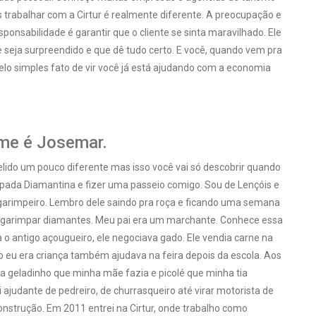
 trabalhar com a Cirtur é realmente diferente. A preocupação e
ponsabilidade é garantir que o cliente se sinta maravilhado. Ele
 seja surpreendido e que dê tudo certo. E você, quando vem pra
lo simples fato de vir você já está ajudando com a economia
me é Josemar.
ido um pouco diferente mas isso você vai só descobrir quando
apada Diamantina e fizer uma passeio comigo. Sou de Lençóis e
garimpeiro. Lembro dele saindo pra roça e ficando uma semana
a garimpar diamantes. Meu pai era um marchante. Conhece essa
a o antigo açougueiro, ele negociava gado. Ele vendia carne na
o eu era criança também ajudava na feira depois da escola. Aos
a geladinho que minha mãe fazia e picolé que minha tia
i ajudante de pedreiro, de churrasqueiro até virar motorista de
onstrução. Em 2011 entrei na Cirtur, onde trabalho como