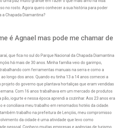
to uma paz muito grande em fazer o que mais amo na vida.
iso no rosto. Agora quero conhecer a sua história para poder
ra a Chapada Diamantina?
e é Agnael mas pode me chamar de
raí, que fica no sul do Parque Nacional da Chapada Diamantina
çóis há mais de 30 anos. Minha família veio do garimpo,
 trabalhando com ferramentas manuais na serra e como a
ao longo dos anos. Quando eu tinha 13 a 14 anos comecei a
 projeto do governo que plantava hortaliças que eram vendidas
e semana. Com 16 anos trabalhava em um mercado de produtos
ia pão, iogurte e nessa época aprendi a cozinhar. Aos 23 anos era
o e conciliava meu trabalho em renomados hotéis da cidade.
 também trabalho na prefeitura de Lençóis, meu compromisso
olvimento da cidade é uma atividade que levo como
dade pessoal. Conheço muitas empresas e agências de turismo