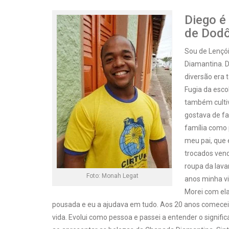
Diego é
de Dodô
Sou de Lençói
Diamantina. D
diversão era 
Fugia da esco
também cultiv
gostava de fa
família como 
meu pai, que e
trocados ven
roupa da lava
Foto: Monah Legat
anos minha vi
Morei com ela 
pousada e eu a ajudava em tudo. Aos 20 anos comecei
vida. Evolui como pessoa e passei a entender o signifi