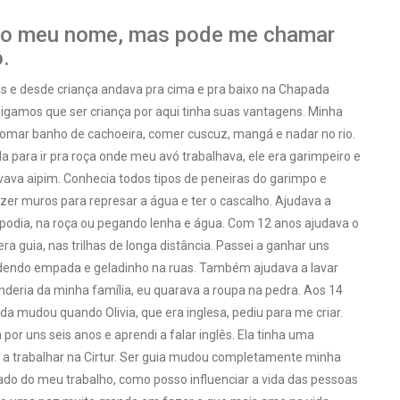
 o meu nome, mas pode me chamar
.
s e desde criança andava pra cima e pra baixo na Chapada
igamos que ser criança por aqui tinha suas vantagens. Minha
tomar banho de cachoeira, comer cuscuz, mangá e nadar no rio.
la para ir pra roça onde meu avó trabalhava, ele era garimpeiro e
ava aipim. Conhecia todos tipos de peneiras do garimpo e
zer muros para represar a água e ter o cascalho. Ajudava a
podia, na roça ou pegando lenha e água. Com 12 anos ajudava o
ra guia, nas trilhas de longa distância. Passei a ganhar uns
dendo empada e geladinho na ruas. Também ajudava a lavar
nderia da minha família, eu quarava a roupa na pedra. Aos 14
da mudou quando Olivia, que era inglesa, pediu para me criar.
por uns seis anos e aprendi a falar inglês. Ela tinha uma
 a trabalhar na Cirtur. Ser guia mudou completamente minha
cado do meu trabalho, como posso influenciar a vida das pessoas